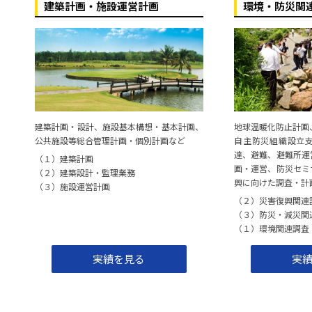
建築計画・施設運営計画
環境・防災関
建築計画・設計、施設基本構想・基本計画、
地球温暖化防止計画
公共施設等総合管理計画・個別計画など
自主防災組織設立
達、避難、避難所運
（１）建築計画
画・運営、防災セミ
（２）建築設計・監理業務
興に向けた調査・計
（３）施設運営計画
（２）災害復興関連
（３）防災・減災関
（１）環境関連調査
実績を見る
実