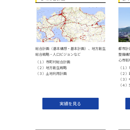
小郡市インター周辺まちづくり構想（案）作成業
「求菩提の農村景観」整備活用計画策定業務委託
交通関係実証事業調査等業務委託
令和３年度添田町津野地域小さな拠点形成に向け
総合計画（基本構想・基本計画）、地方創生
都市計
総合戦略・人口ビジョンなど
整備構
心市街
令和３年度奈良AIタウン検討業務
（１）市町村総合計画
（２）地方創生戦略
（１）
「都市拠点のにぎわいづくり」木山計画検討業務
（３）土地利用計画
（２）
（３）
奈良市公園人流データ調査
（４）
熊ヶ畑地域及び千手・泉河内地域拠点形成基本計
実績を見る
玉名地域振興局「コロナ禍における戦略的移住定