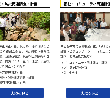
福岡県嘉麻市
境・防災関連調査・計画
福祉・コミュニティ関連計
(株)地域計画建築研究所
立に向けた調査業務
(株)地域計画建築研究所
福岡県みやま市
立案支援業務委託
(公財)九州大学学術研究
暖化防止計画、脱炭素化推進戦略など
子ども子育て支援事業計画、地域ま
災組織設立支援、防災訓練（情報伝
計画（ビジョンづくり）、コミュニ
難、避難所運営、災害図上訓練等）企
計画、地域活動支援など
(株)地域計画建築研究所
営、防災セミナー企画・運営、災害復
（１）コミュニティ関連調査・計画
けた調査・計画など
（２）福祉関連計画
福岡県古賀市
災害復興関連計画
（３）その他
防災・減災関連調査・計画
する調査業務委託
益城町商工会
環境関連調査・計画
実績を見る
実績を見る
公園整備事業評価資料作成業務
(株)梓設計