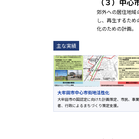
（３）中心
郊外への居住地域
し、再生するため
化のための計画。
主な実績
大牟田市中心市街地活性化
大牟田市の国認定に向けた計画策定、市民、事
者、行政によるまちづくり策定支援。