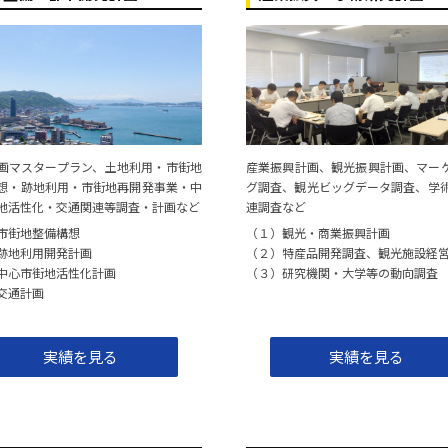
務委託
福岡県小郡市
福岡県豊前市
(公財)九州大学学術研究
た支援業務委託
福岡県添田町
画マスタープラン、土地利用・市街地
産業振興計画、観光振興計画、マー
想・跡地利用・市街地再開発事業・中
グ調査、観光ビッグデータ調査、学
地活性化・交通関連等調査・計画など
連調査など
(株)地域計画建築研究所
市街地整備構想
（１）観光・商業振興計画
（その１）
(株)未来創成ましき
跡地利用開発計画
（２）特産品開発調査、観光施設経
中心市街地活性化計画
（３）研究機関・大学等の動向調査
(株)地域計画建築研究所
交通計画
画策定業務委託
福岡県嘉麻市
実績を見る
実績を見る
住促進事業業務」ワークショップ運営
（株）西日本新聞広告社