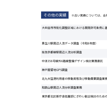
その他の実績
※古い実績については、会
大牟田市市街化調整区域における開発許可条例に
貴生川駅周辺人流データ調査（令和6年度）
阪急京都線駅周辺人流分析調査
中洲356号線外6路線整備デザイン検討業務委託
神戸居留地GPS調査
北九州空港利用者の移動実態及び移動需要調査業
和歌山駅周辺人流分析調査業務
東京都北区新庁舎低層部にぎわい創出検討のため