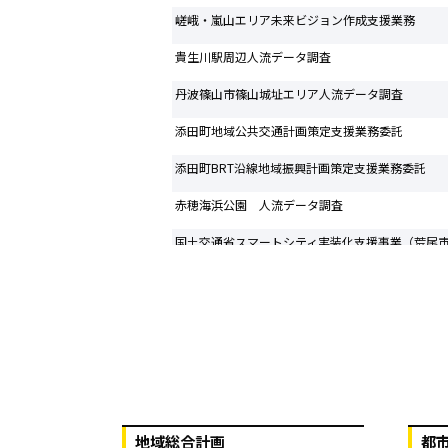
嵯峨・嵐山エリア未来ビジョン作成支援業務
貴生川駅周辺人流データ調査
丹波篠山市篠山城址エリア人流データ調査
添田町地域公共交通計画策定支援業務委託
添田町BRT沿線地域振興計画策定支援業務委託
赤穂海浜公園 人流データ調査
国土交通省スマートシティ実装化支援事業（荒尾
足白地域拠点基本計画策定業務委託
熊本産MaaSの推進にむけた調査検討業務委託
熊本型観光MaaS事業 分析・考察業にかかる業務
BRT等の利用促進と地域振興に関する調査・検討
地域総合計画
都