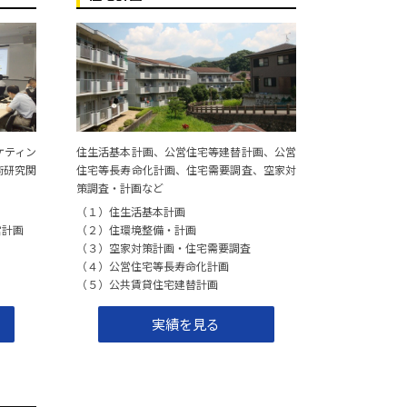
2022年 7月
2021年12月
都市推進機構
2021年12月
2021年11月
ケティン
住生活基本計画、公営住宅等建替計画、公営
術研究関
住宅等長寿命化計画、住宅需要調査、空家対
策調査・計画など
2021年 9月
（１）住生活基本計画
2021年 9月
営計画
（２）住環境整備・計画
（３）空家対策計画・住宅需要調査
2021年 8月
（４）公営住宅等長寿命化計画
（５）公共賃貸住宅建替計画
2021年 8月
実績を見る
2021年 8月