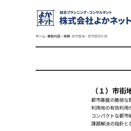
ホーム
›
業務内容・実績
› 都市整備・都市開発計画
（１）市街
都市基盤の脆弱な
利用地の有効利用
コンパクトな都市
課題解決の指針と