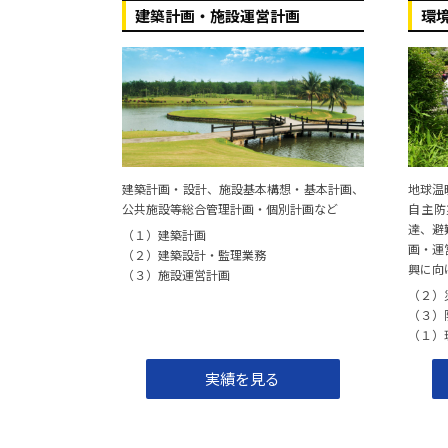
嘉穂庁舎跡地等利活用イメージ作成業務委託
建築計画・施設運営計画
環
熊本版MaaS導入にむけた調査検討業務委託
スマートエリア形成を推進する新たな事業体の設
ＪＲ瀬高駅周辺活性化計画策定業務
低未利用空間の有効活用による都市機能強化事業
建築計画・設計、施設基本構想・基本計画、
地球温
公共施設等総合管理計画・個別計画など
自主防
達、避
（１）建築計画
長崎市浜町地区まちづくり支援業務
画・運
（２）建築設計・監理業務
興に向
（３）施設運営計画
町川原１区区域指定チラシ作成業務委託
（２）
（３）
「地域まちなか活性化・魅力創出支援事業」に関
（１）
実績を見る
飯塚市新体育館等建設工事設計業務における市民